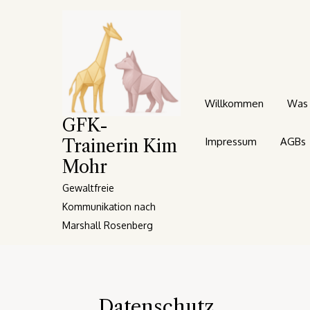
Skip
to
content
Willkommen
Was 
GFK-
Impressum
AGBs
Trainerin Kim
Mohr
Gewaltfreie
Kommunikation nach
Marshall Rosenberg
Datenschutz